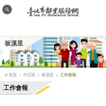
跳到主要內容區塊
進
階
搜
尋
里公布欄
里長簡介
里基本資料
本里特色
里活動花絮
網
板溪里
站
導
覽
台
北
首頁
中正區
板溪里
工作會報
通
臺
工作會報
北
市
政
府