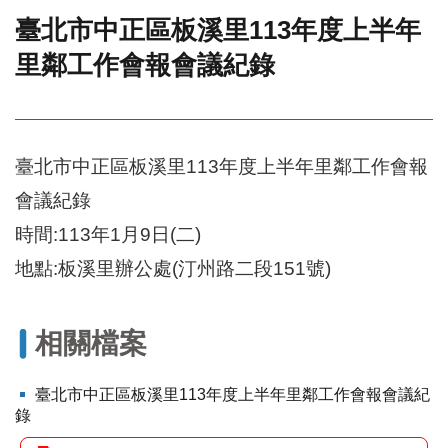
臺北市中正區板溪里113年度上半年
門
里鄰工作會報會議紀錄
牌
整
合
檢
索
臺北市中正區板溪里113年度上半年里鄰工作會報
系
統
會議紀錄
文
時間:113年1月9日(二)
化
局
地點:板溪里辦公處(汀州路二段151號)
文
化
資
相關檔案
產
臺
臺北市中正區板溪里113年度上半年里鄰工作會報會議紀
北
錄
市