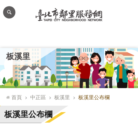
跳到主要內容區塊
進
階
搜
尋
里公布欄
里長簡介
里基本資料
本里特色
里活動花絮
網
板溪里
站
導
覽
台
北
首頁
中正區
板溪里
板溪里公布欄
通
臺
板溪里公布欄
北
市
政
府