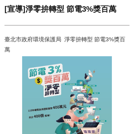
[宣導]淨零拚轉型 節電3%獎百萬
門
牌
整
合
檢
臺北市政府環境保護局 淨零拚轉型 節電3%獎百
索
萬
系
統
文
化
局
文
化
資
產
臺
北
市