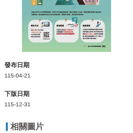
區
里
界
說
臺
北
市
鄰
長
名
發布日期
冊
115-04-21
下版日期
115-12-31
相關圖片