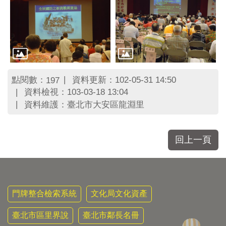
區
里
界
說
臺
北
市
點閱數：
資料更新：102-05-31 14:50
197
鄰
資料檢視：103-03-18 13:04
長
資料維護：臺北市大安區龍淵里
名
冊
回上一頁
門牌整合檢索系統
文化局文化資產
臺北市區里界說
臺北市鄰長名冊