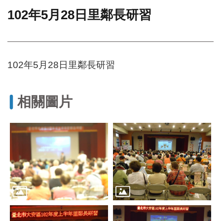
102年5月28日里鄰長研習
門
牌
整
合
檢
102年5月28日里鄰長研習
索
系
統
相關圖片
文
化
局
文
化
資
產
臺
北
市