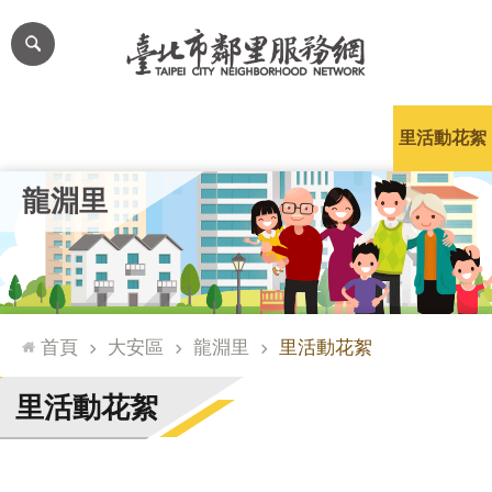
跳到主要內容區塊
進
階
搜
尋
里公布欄
里長簡介
里基本資料
本里特色
里活動花絮
網
龍淵里
站
導
覽
台
北
首頁
大安區
龍淵里
里活動花絮
通
臺
里活動花絮
北
市
政
府