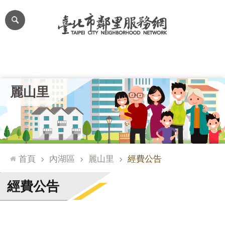
跳到主要內容區塊
進
階
搜
尋
里公布欄
里長簡介
里基本資料
本里特色
里活動花絮
網
麗山里
站
導
覽
台
北
首頁
內湖區
麗山里
經費公告
通
臺
經費公告
北
市
政
府