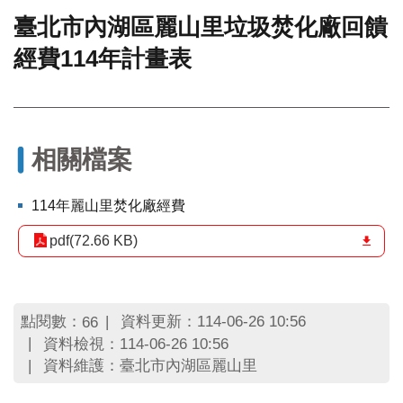
臺北市內湖區麗山里垃圾焚化廠回饋
門
經費114年計畫表
牌
整
合
檢
索
系
相關檔案
統
文
114年麗山里焚化廠經費
化
局
pdf(72.66 KB)
文
化
資
產
點閱數：
資料更新：114-06-26 10:56
66
資料檢視：114-06-26 10:56
臺
資料維護：臺北市內湖區麗山里
北
市