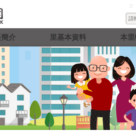
:::
長簡介
里基本資料
本里