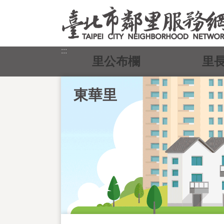
跳到主要內容區塊
:::
里公布欄
里
東華里