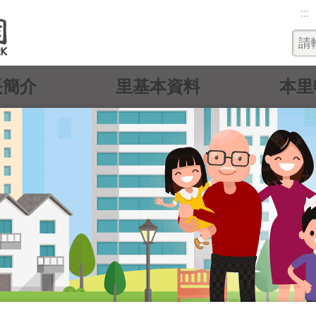
:::
長簡介
里基本資料
本里