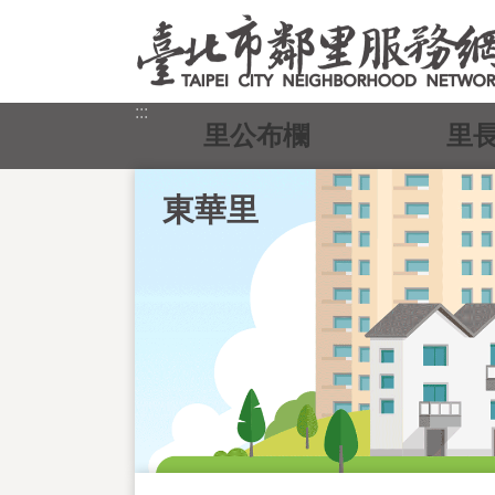
跳到主要內容區塊
:::
里公布欄
里
東華里