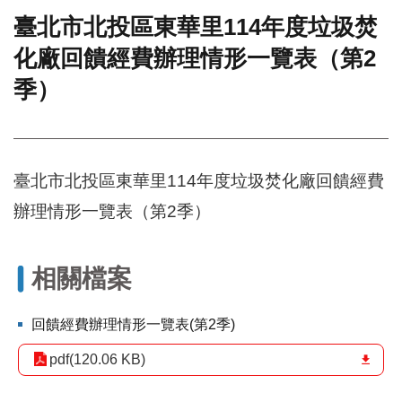
臺北市北投區東華里114年度垃圾焚
門
化廠回饋經費辦理情形一覽表（第2
牌
整
季）
合
檢
索
系
統
臺北市北投區東華里114年度垃圾焚化廠回饋經費
文
辦理情形一覽表（第2季）
化
局
文
相關檔案
化
資
產
回饋經費辦理情形一覽表(第2季)
臺
pdf(120.06 KB)
北
市