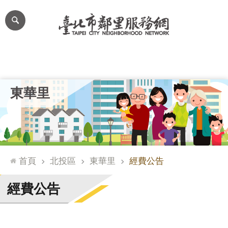
跳到主要內容區塊
進
階
搜
尋
里公布欄
里長簡介
里基本資料
本里特色
里活動花絮
網
東華里
站
導
覽
台
北
首頁
北投區
東華里
經費公告
通
臺
經費公告
北
市
政
府