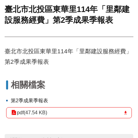
臺北市北投區東華里114年「里鄰建
門
設服務經費」第2季成果季報表
牌
整
合
檢
索
臺北市北投區東華里114年「里鄰建設服務經費」
系
統
第2季成果季報表
文
化
局
相關檔案
文
化
第2季成果季報表
資
產
pdf(47.54 KB)
臺
北
市