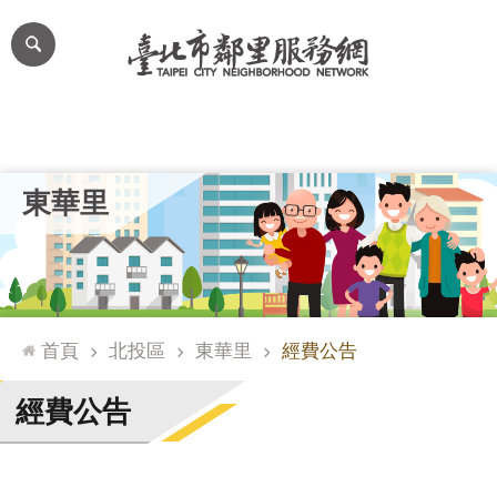
跳到主要內容區塊
進
階
搜
尋
里公布欄
里長簡介
里基本資料
本里特色
里活動花絮
網
東華里
站
導
覽
台
北
首頁
北投區
東華里
經費公告
通
臺
經費公告
北
市
政
府