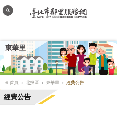
跳到主要內容區塊
進
階
搜
尋
里公布欄
里長簡介
里基本資料
本里特色
里活動花絮
網
東華里
站
導
覽
台
北
首頁
北投區
東華里
經費公告
通
臺
經費公告
北
市
政
府