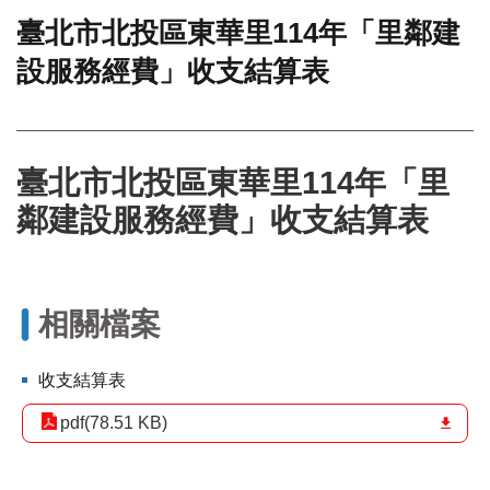
臺北市北投區東華里114年「里鄰建
門
設服務經費」收支結算表
牌
整
合
檢
索
臺北市北投區東華里114年「里
系
統
鄰建設服務經費」收支結算表
文
化
局
文
相關檔案
化
資
收支結算表
產
pdf(78.51 KB)
臺
北
市