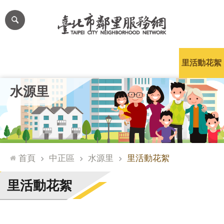
跳到主要內容區塊
進
階
搜
尋
里公布欄
里長簡介
里基本資料
本里特色
里活動花絮
網
水源里
站
導
覽
台
北
首頁
中正區
水源里
里活動花絮
通
臺
里活動花絮
北
市
政
府