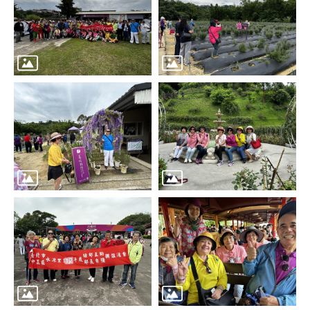
區
里
界
說
臺
北
市
鄰
長
名
冊