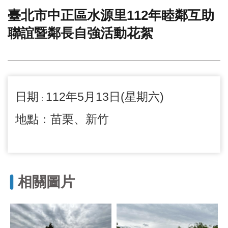
臺北市中正區水源里112年睦鄰互助
門
聯誼暨鄰長自強活動花絮
牌
整
合
檢
索
系
日期
112年5月13日(星期六)
統
：
文
地點：苗栗、新竹
化
局
文
化
資
產
相關圖片
臺
北
市