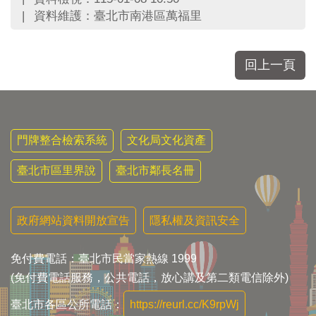
區
資料維護：臺北市南港區萬福里
里
界
說
回上一頁
臺
北
市
鄰
長
門牌整合檢索系統
文化局文化資產
名
冊
臺北市區里界說
臺北市鄰長名冊
政府網站資料開放宣告
隱私權及資訊安全
免付費電話：臺北市民當家熱線 1999
(免付費電話服務，公共電話，放心講及第二類電信除外)
臺北市各區公所電話：
https://reurl.cc/K9rpWj