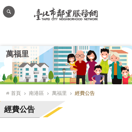
跳到主要內容區塊
進
階
搜
尋
里公布欄
里長簡介
里基本資料
本里特色
里活動花絮
網
萬福里
站
導
覽
台
北
首頁
南港區
萬福里
經費公告
通
臺
經費公告
北
市
政
府