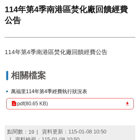
114年第4季南港區焚化廠回饋經費
門
公告
牌
整
合
檢
索
114年第4季南港區焚化廠回饋經費公告
系
統
文
相關檔案
化
局
文
萬福里114年第4季經費執行狀況表
化
資
pdf(80.65 KB)
產
臺
北
點閱數：
資料更新：115-01-08 10:50
19
市
資料檢視：115-01-08 10:50