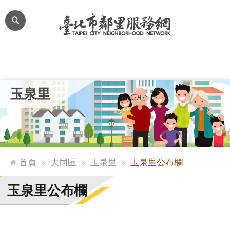
跳到主要內容區塊
進
階
搜
尋
里公布欄
里長簡介
里基本資料
本里特色
里活動花絮
網
玉泉里
站
導
覽
台
北
首頁
大同區
玉泉里
玉泉里公布欄
通
臺
玉泉里公布欄
北
市
政
府