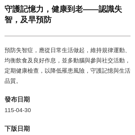
守護記憶力，健康到老——認識失
門
智，及早預防
牌
整
合
檢
索
預防失智症，應從日常生活做起，維持規律運動、
系
統
均衡飲食及良好作息，並多動腦與參與社交活動，
文
定期健康檢查，以降低罹患風險，守護記憶與生活
化
局
品質。
文
化
發布日期
資
產
115-04-30
臺
北
下版日期
市