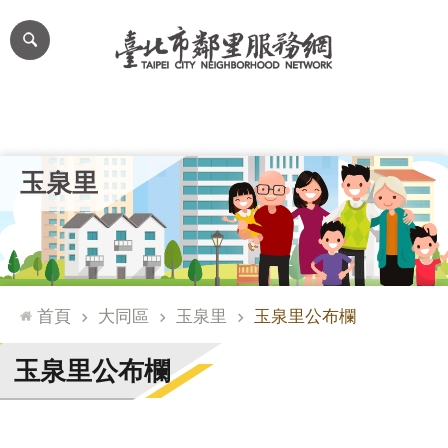
跳到主要內容區塊
進
階
搜
尋
里公布欄
里長簡介
里基本資料
本里特色
里活動花絮
網
玉泉里
站
導
覽
台
北
首頁
大同區
玉泉里
玉泉里公布欄
通
臺
玉泉里公布欄
北
市
政
府