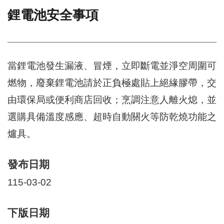
鋰電池安全事項
門
牌
整
合
檢
當鋰電池發生漏液、冒煙，立即斷電並淨空周圍可
索
燃物，廢棄鋰電池請於正負極處貼上絕緣膠帶，交
系
統
由環保局或便利商店回收；烹調注意人離火熄，並
文
選購具備溫度感應、超時自動關火等防乾燒功能之
化
爐具。
局
文
化
發布日期
資
產
115-03-02
臺
北
下版日期
市