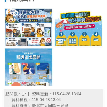
區
里
界
說
臺
北
市
鄰
長
名
冊
點閱數：
資料更新：115-04-28 13:04
17
資料檢視：115-04-28 13:04
資料維護：臺北市大同區玉泉里