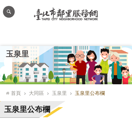
跳到主要內容區塊
進
階
搜
尋
里公布欄
里長簡介
里基本資料
本里特色
里活動花絮
網
玉泉里
站
導
覽
台
北
首頁
大同區
玉泉里
玉泉里公布欄
通
臺
玉泉里公布欄
北
市
政
府