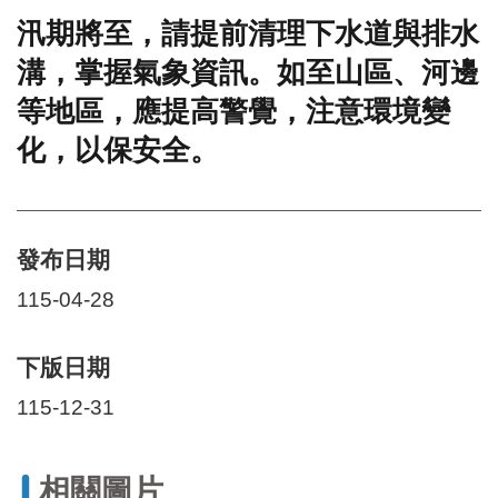
汛期將至，請提前清理下水道與排水
門
溝，掌握氣象資訊。如至山區、河邊
牌
整
等地區，應提高警覺，注意環境變
合
檢
化，以保安全。
索
系
統
文
發布日期
化
局
115-04-28
文
化
下版日期
資
產
115-12-31
臺
北
市
相關圖片