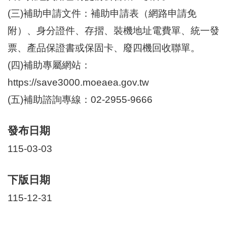
區
里
(三)補助申請文件：補助申請表（網路申請免
界
附）、身分證件、存摺、裝機地址電費單、統一發
說
票、產品保證書或保固卡、廢四機回收聯單。
臺
北
(四)補助專屬網站：
市
https://save3000.moeaea.gov.tw
鄰
長
(五)補助諮詢專線：02-2955-9666
名
冊
發布日期
115-03-03
下版日期
115-12-31