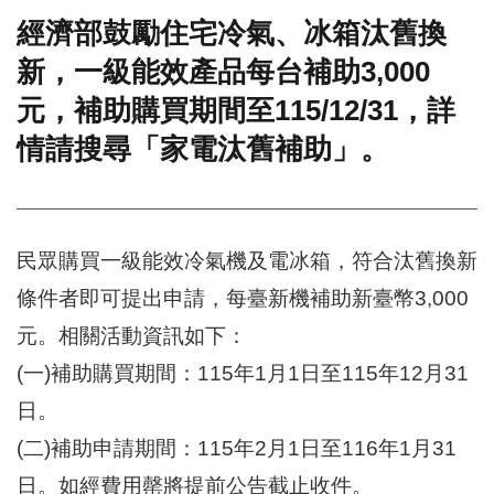
經濟部鼓勵住宅冷氣、冰箱汰舊換
門
新，一級能效產品每台補助3,000
牌
整
元，補助購買期間至115/12/31，詳
合
檢
情請搜尋「家電汰舊補助」。
索
系
統
文
民眾購買一級能效冷氣機及電冰箱，符合汰舊換新
化
局
條件者即可提出申請，每臺新機補助新臺幣3,000
文
元。相關活動資訊如下：
化
資
(一)補助購買期間：115年1月1日至115年12月31
產
日。
臺
(二)補助申請期間：115年2月1日至116年1月31
北
市
日。如經費用罄將提前公告截止收件。