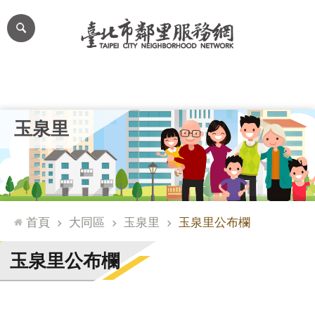
跳到主要內容區塊
進
階
搜
尋
里公布欄
里長簡介
里基本資料
本里特色
里活動花絮
網
玉泉里
站
導
覽
台
北
首頁
大同區
玉泉里
玉泉里公布欄
通
臺
玉泉里公布欄
北
市
政
府