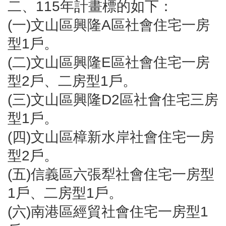
區
二、115年計畫標的如下：
里
(一)文山區興隆A區社會住宅一房
界
說
型1戶。
臺
(二)文山區興隆E區社會住宅一房
北
市
型2戶、二房型1戶。
鄰
長
(三)文山區興隆D2區社會住宅三房
名
型1戶。
冊
(四)文山區樟新水岸社會住宅一房
型2戶。
(五)信義區六張犁社會住宅一房型
1戶、二房型1戶。
(六)南港區經貿社會住宅一房型1