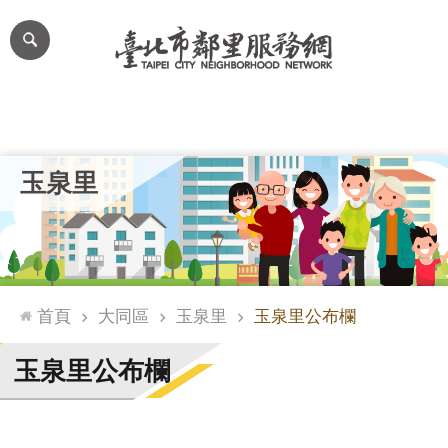
跳到主要內容區塊
進
階
搜
尋
里公布欄
里長簡介
里基本資料
本里特色
里活動花絮
網
玉泉里
站
導
覽
台
北
首頁
大同區
玉泉里
玉泉里公布欄
通
臺
玉泉里公布欄
北
市
政
府