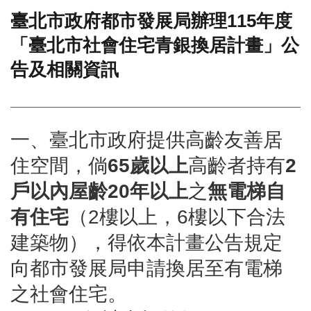
臺北市政府都市發展局辦理115年度
門
「臺北市社會住宅青銀換居計畫」公
牌
整
告及相關資訊
合
檢
索
系
統
一、臺北市政府提供高齡友善居
文
住空間，倘
65歲以上
高齡者持有
2
化
局
戶以內屋齡20年以上
之
無電梯自
文
有住宅
（2樓以上，6樓以下合法
化
資
建築物），得依本計畫公告規定
產
向都市發展局申請換居至有電梯
臺
北
之社會住宅。
市