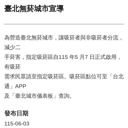
臺北無菸城市宣導
門
牌
整
合
檢
為營造臺北無菸城市，讓吸菸者與非吸菸者分流，
索
減少二
系
統
手菸害，指定吸菸區自115 年5 月7 日正式啟用，
文
有吸菸
化
需求民眾請至指定吸菸區。吸菸區點位可至「台北
局
文
通」APP
化
資
及「臺北城市儀表板」查詢。
產
臺
發布日期
北
市
115-06-03