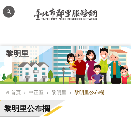
跳到主要內容區塊
進
階
搜
尋
里公布欄
里長簡介
里基本資料
本里特色
里活動花絮
網
黎明里
站
導
覽
台
北
首頁
中正區
黎明里
黎明里公布欄
通
臺
黎明里公布欄
北
市
政
府