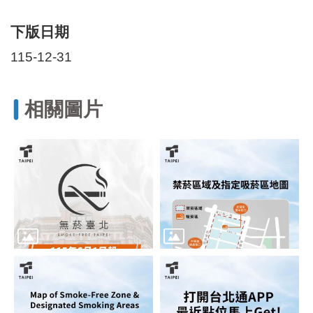
區
里
下版日期
界
說
115-12-31
臺
北
市
相關圖片
鄰
長
名
冊