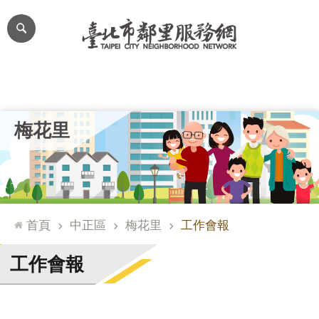
跳到主要內容區塊
進
階
搜
尋
里公布欄
里長簡介
里基本資料
本里特色
里活動花絮
網
梅花里
站
導
覽
台
北
首頁
中正區
梅花里
工作會報
通
臺
工作會報
北
市
政
府