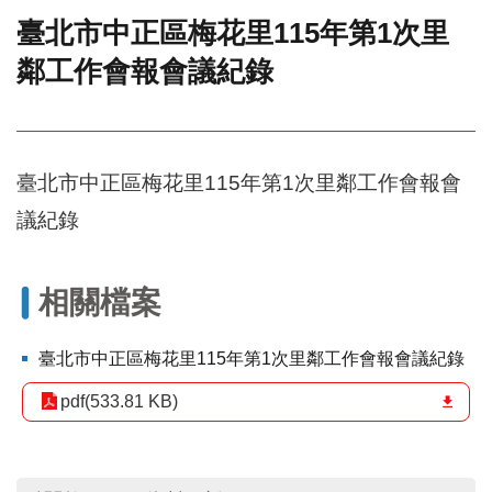
臺北市中正區梅花里115年第1次里
門
鄰工作會報會議紀錄
牌
整
合
檢
索
臺北市中正區梅花里115年第1次里鄰工作會報會
系
統
議紀錄
文
化
局
相關檔案
文
化
臺北市中正區梅花里115年第1次里鄰工作會報會議紀錄
資
產
pdf(533.81 KB)
臺
北
市