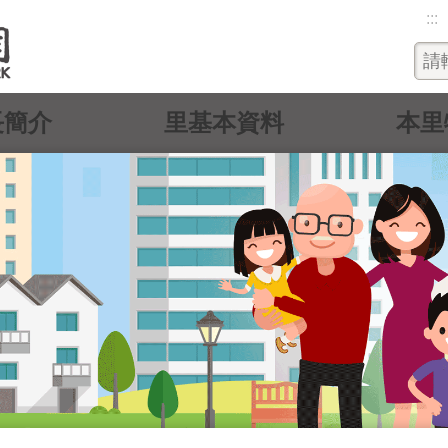
:::
長簡介
里基本資料
本里