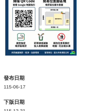
區
里
界
說
臺
北
市
鄰
長
名
冊
發布日期
115-06-17
下版日期
115-12-31