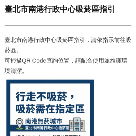
臺北市南港行政中心吸菸區指引
門
牌
整
合
檢
臺北市南港行政中心吸菸區指引，請依指示前往吸
索
菸區。
系
統
可掃描QR Code查詢位置，請配合使用並維護環
文
境清潔。
化
局
文
化
資
產
臺
北
市