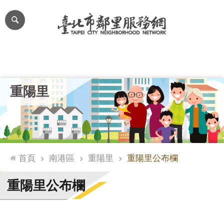
跳到主要內容區塊
進
階
搜
尋
里公布欄
里長簡介
里基本資料
本里特色
里活動花絮
網
重陽里
站
導
覽
台
北
首頁
南港區
重陽里
重陽里公布欄
通
臺
重陽里公布欄
北
市
政
府