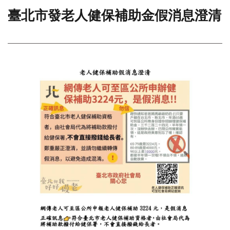
臺北市發老人健保補助金假消息澄清
門
牌
整
合
檢
索
系
統
文
化
局
文
化
資
產
臺
北
市