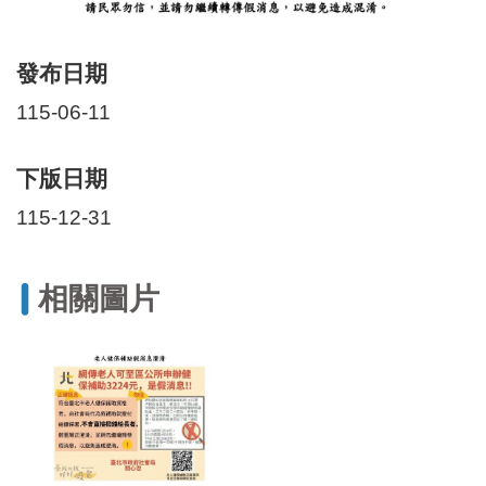
區
里
界
發布日期
說
115-06-11
臺
北
市
下版日期
鄰
長
115-12-31
名
冊
相關圖片