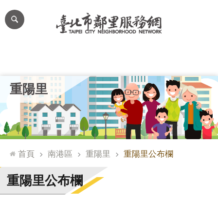
跳到主要內容區塊
進
階
搜
尋
里公布欄
里長簡介
里基本資料
本里特色
里活動花絮
網
重陽里
站
導
覽
台
北
首頁
南港區
重陽里
重陽里公布欄
通
臺
重陽里公布欄
北
市
政
府