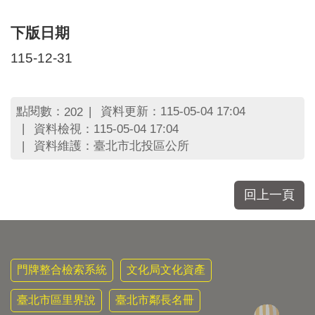
區
里
下版日期
界
說
115-12-31
臺
北
市
點閱數：
資料更新：115-05-04 17:04
202
鄰
資料檢視：115-05-04 17:04
長
資料維護：臺北市北投區公所
名
冊
回上一頁
門牌整合檢索系統
文化局文化資產
臺北市區里界說
臺北市鄰長名冊