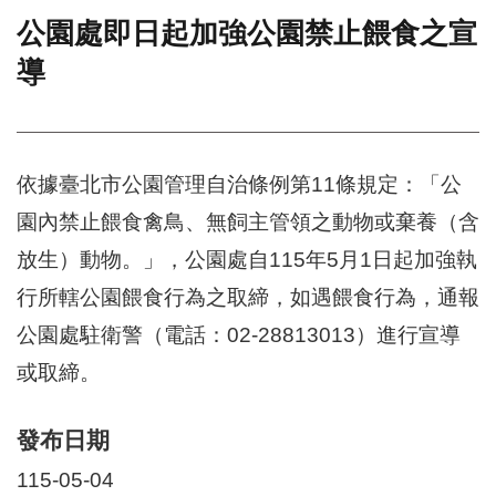
公園處即日起加強公園禁止餵食之宣
門
導
牌
整
合
檢
索
依據臺北市公園管理自治條例第11條規定：「公
系
統
園內禁止餵食禽鳥、無飼主管領之動物或棄養（含
文
放生）動物。」，公園處自115年5月1日起加強執
化
局
行所轄公園餵食行為之取締，如遇餵食行為，通報
文
公園處駐衛警（電話：02-28813013）進行宣導
化
資
或取締。
產
臺
發布日期
北
市
115-05-04