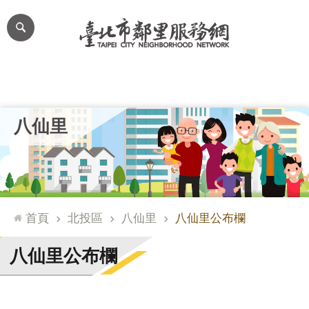
跳到主要內容區塊
進
階
搜
尋
里公布欄
里長簡介
里基本資料
本里特色
里活動花絮
網
八仙里
站
導
覽
台
北
首頁
北投區
八仙里
八仙里公布欄
通
臺
八仙里公布欄
北
市
政
府