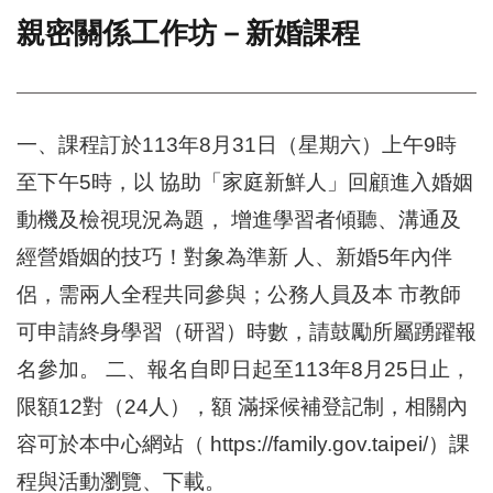
親密關係工作坊－新婚課程
門
牌
整
合
檢
一、課程訂於113年8月31日（星期六）上午9時
索
至下午5時，以 協助「家庭新鮮人」回顧進入婚姻
系
統
動機及檢視現況為題， 增進學習者傾聽、溝通及
文
經營婚姻的技巧！對象為準新 人、新婚5年內伴
化
侶，需兩人全程共同參與；公務人員及本 市教師
局
文
可申請終身學習（研習）時數，請鼓勵所屬踴躍報
化
資
名參加。 二、報名自即日起至113年8月25日止，
產
限額12對（24人），額 滿採候補登記制，相關內
臺
容可於本中心網站（ https://family.gov.taipei/）課
北
市
程與活動瀏覽、下載。