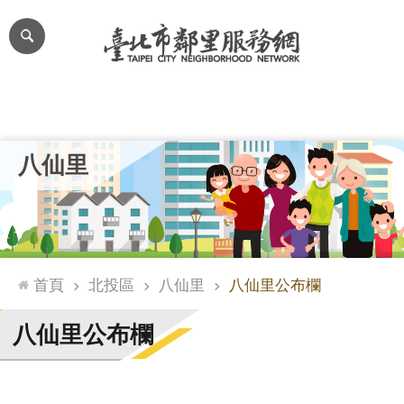
跳到主要內容區塊
進
階
搜
尋
里公布欄
里長簡介
里基本資料
本里特色
里活動花絮
網
八仙里
站
導
覽
台
北
首頁
北投區
八仙里
八仙里公布欄
通
臺
八仙里公布欄
北
市
政
府