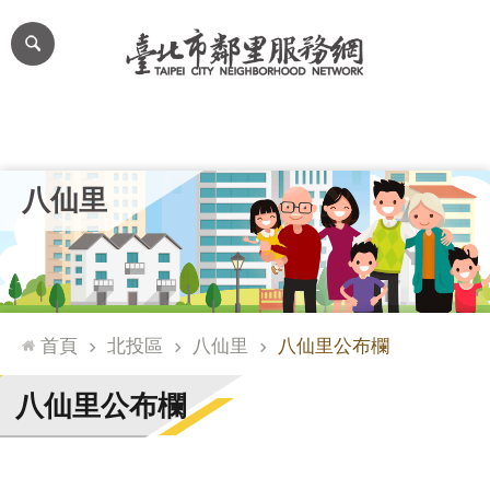
跳到主要內容區塊
進
階
搜
尋
里公布欄
里長簡介
里基本資料
本里特色
里活動花絮
網
八仙里
站
導
覽
台
北
首頁
北投區
八仙里
八仙里公布欄
通
臺
八仙里公布欄
北
市
政
府