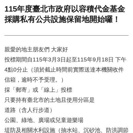
115年度臺北市政府以容積代金基金
門
採購私有公共設施保留地開始囉！
牌
整
合
檢
索
親愛的地主朋友們 大家好
系
統
投標期間自115年3月3日起至115年9月18日 下午
文
4點0分止（須於截止時間前實際送達本機關收件
化
局
信箱，逾時不予受理。）
文
採「郵寄」或「線上」投標
化
資
只要持有臺北市的土地且使用分區是
產
道路（含人行步道）
臺
公園、綠地、廣場或兒童遊樂場
北
市
堤防及相關水利設施（抽水站、沉砂池、防洪調節