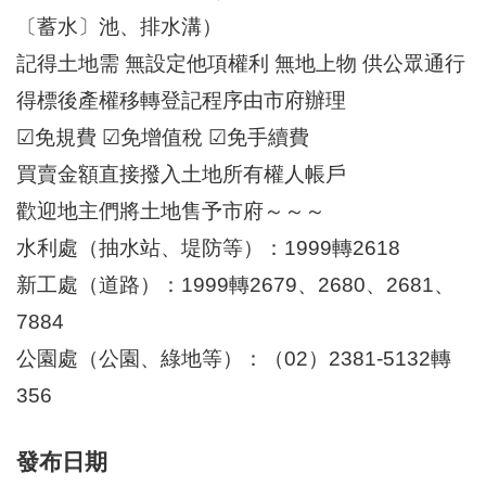
區
〔蓄水〕池、排水溝）
里
界
記得土地需 無設定他項權利 無地上物 供公眾通行
說
得標後產權移轉登記程序由市府辦理
臺
☑免規費 ☑免增值稅 ☑免手續費
北
市
買賣金額直接撥入土地所有權人帳戶
鄰
長
歡迎地主們將土地售予市府～～～
名
水利處（抽水站、堤防等）：1999轉2618
冊
新工處（道路）：1999轉2679、2680、2681、
7884
公園處（公園、綠地等）：（02）2381-5132轉
356
發布日期