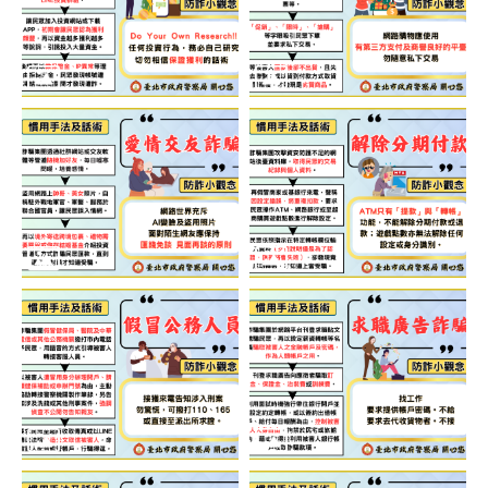
區
里
界
說
臺
北
市
鄰
長
名
冊