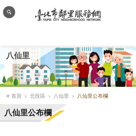
跳到主要內容區塊
進
階
搜
尋
里公布欄
里長簡介
里基本資料
本里特色
里活動花絮
網
八仙里
站
導
覽
台
北
首頁
北投區
八仙里
八仙里公布欄
通
臺
八仙里公布欄
北
市
政
府