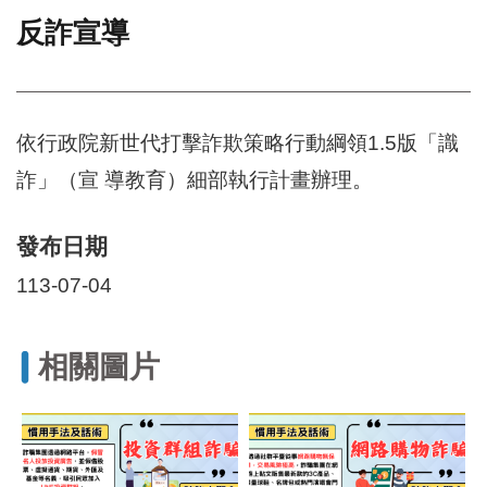
反詐宣導
門
牌
整
合
檢
依行政院新世代打擊詐欺策略行動綱領1.5版「識
索
詐」（宣 導教育）細部執行計畫辦理。
系
統
發布日期
文
化
113-07-04
局
文
化
資
相關圖片
產
臺
北
市