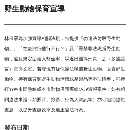
野生動物保育宣導
門
牌
整
合
檢
林保署為加強宣導相關法規，特提供「勿違法射殺野生動
索
系
物」、「在臺灣狩獵行不行？」及「嚴禁非法獵捕野生動
統
物，違反規定面臨入監坐牢、驅逐出國等刑責」之（多國語
文
言）宣導文宣。若發現有疑似違法獵捕野生動物、販賣野生
化
局
動物、持有保育類野生動物活體或產製品等不法情事，可撥
文
打
市民熱線或本市動物保護專線
通報案件；如有相
化
1999
1959
資
關違法事證（如照片、錄影、行為人資訊等）亦可協助提供
產
查處，以提升查處效率及遏止違法行為。
臺
北
市
發布日期