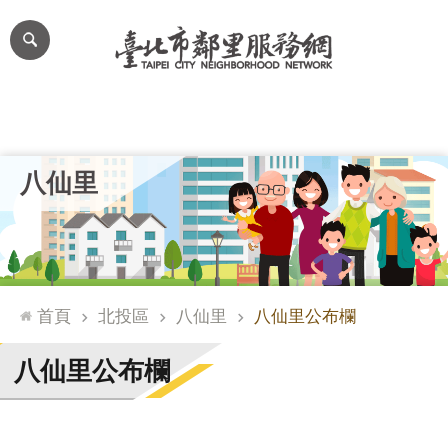
跳到主要內容區塊
進
階
搜
尋
里公布欄
里長簡介
里基本資料
本里特色
里活動花絮
網
八仙里
站
導
覽
台
北
首頁
北投區
八仙里
八仙里公布欄
通
臺
八仙里公布欄
北
市
政
府