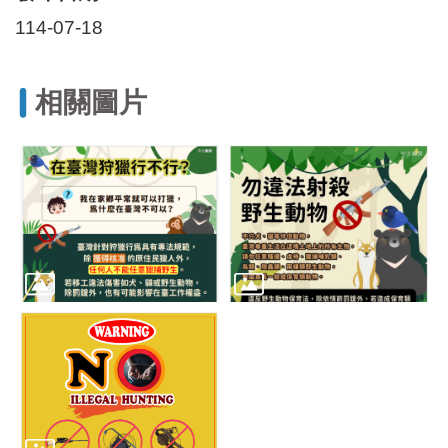
區
里
114-07-18
界
說
相關圖片
臺
北
市
鄰
長
名
冊