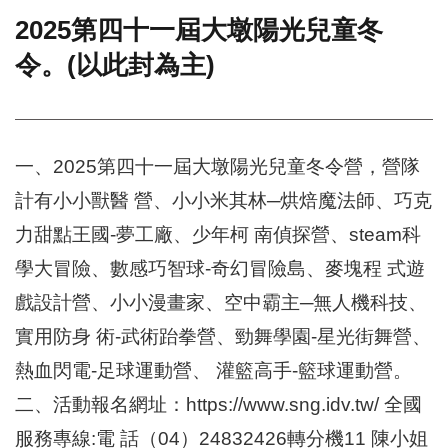
2025第四十一屆大墩陽光兒童冬
門
令。(以此封為主)
牌
整
合
檢
索
一、2025第四十一屆大墩陽光兒童冬令營，營隊
系
統
計有小小獸醫 營、小小米其林─烘焙魔法師、巧克
文
力甜點王國-夢工廠、少年柯 南偵探營、steam科
化
局
學大冒險、數感巧智球-奇幻冒險島、麥塊程 式遊
文
戲設計營、小小漫畫家、空中霸主─無人機科技、
化
資
實用防身 術-武術跆拳營、勁舞學園-星光街舞營、
產
熱血閃電-足球運動營、 灌籃高手-籃球運動營。
臺
二、活動報名網址：https://www.sng.idv.tw/ 全國
北
市
服務專線:電 話（04）24832426轉分機11 陳小姐