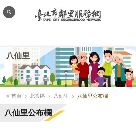
跳到主要內容區塊
進
階
搜
尋
里公布欄
里長簡介
里基本資料
本里特色
里活動花絮
網
八仙里
站
導
覽
台
北
首頁
北投區
八仙里
八仙里公布欄
通
臺
八仙里公布欄
北
市
政
府