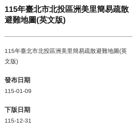
115年臺北市北投區洲美里簡易疏散
門
避難地圖(英文版)
牌
整
合
檢
索
115年臺北市北投區洲美里簡易疏散避難地圖(英
系
統
文版)
文
化
發布日期
局
文
115-01-09
化
資
產
下版日期
臺
115-12-31
北
市