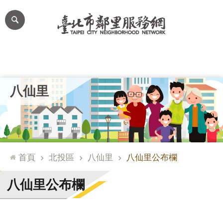
跳到主要內容區塊
進
階
搜
尋
里公布欄
里長簡介
里基本資料
本里特色
里活動花絮
網
八仙里
站
導
覽
台
北
首頁
北投區
八仙里
八仙里公布欄
通
臺
八仙里公布欄
北
市
政
府