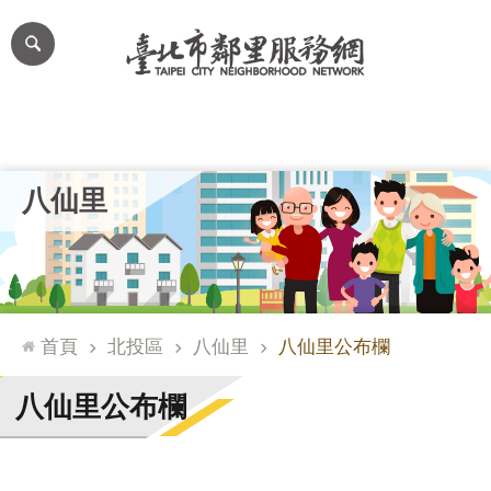
跳到主要內容區塊
進
階
搜
尋
里公布欄
里長簡介
里基本資料
本里特色
里活動花絮
網
八仙里
站
導
覽
台
北
首頁
北投區
八仙里
八仙里公布欄
通
臺
八仙里公布欄
北
市
政
府