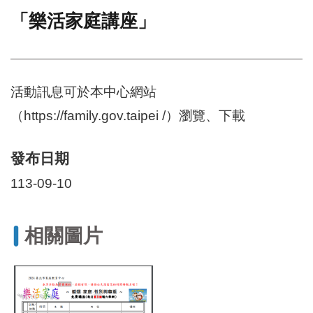
「樂活家庭講座」
門
牌
整
合
檢
活動訊息可於本中心網站
索
（https://family.gov.taipei /）瀏覽、下載
系
統
發布日期
文
化
113-09-10
局
文
化
資
相關圖片
產
臺
北
市