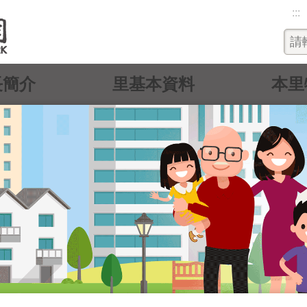
:::
長簡介
里基本資料
本里