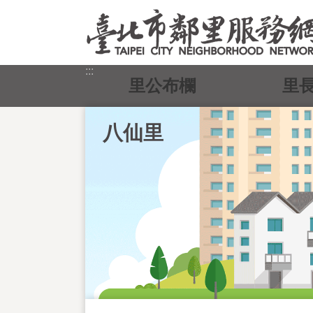
跳到主要內容區塊
:::
里公布欄
里
八仙里