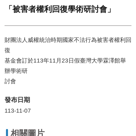
「被害者權利回復學術研討會」
門
牌
整
合
檢
財團法人威權統治時期國家不法行為被害者權利回
索
復
系
統
基金會訂於113年11月23日假臺灣大學霖澤館舉
文
辦學術研
化
討會
局
文
化
發布日期
資
產
113-11-07
臺
北
市
相關圖片