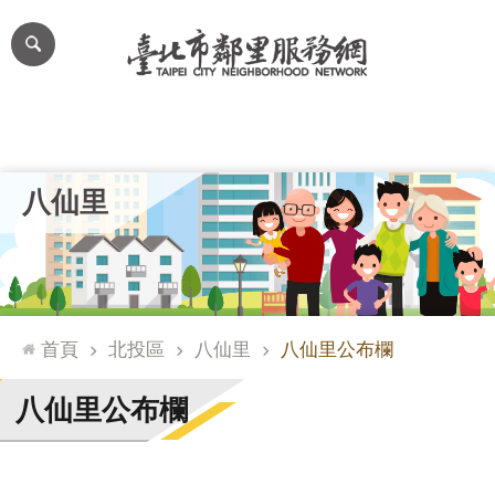
跳到主要內容區塊
進
階
搜
尋
里公布欄
里長簡介
里基本資料
本里特色
里活動花絮
網
八仙里
站
導
覽
台
北
首頁
北投區
八仙里
八仙里公布欄
通
臺
八仙里公布欄
北
市
政
府