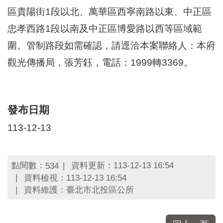
區
區貴陽街1段以北、萬華區西寧南路以東、中正區
里
界
忠孝西路1段以南及中正區博愛路以西等區域範
說
圍。管制路段如需確認，請逕洽本案聯絡人：本府
臺
觀光傳播局，張芳鈺，電話：1999轉3369。
北
市
鄰
長
名
發布日期
冊
113-12-13
點閱數：
資料更新：113-12-13 16:54
534
資料檢視：113-12-13 16:54
資料維護：臺北市北投區公所