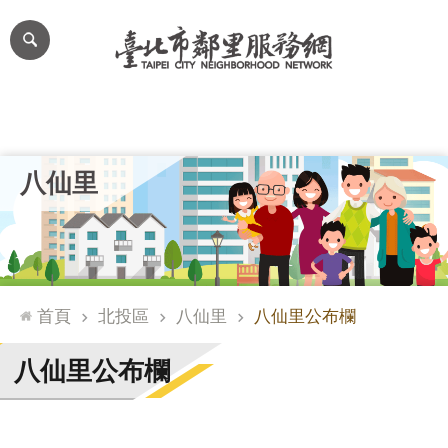
跳到主要內容區塊
進
階
搜
尋
里公布欄
里長簡介
里基本資料
本里特色
里活動花絮
網
八仙里
站
導
覽
台
北
首頁
北投區
八仙里
八仙里公布欄
通
臺
八仙里公布欄
北
市
政
府