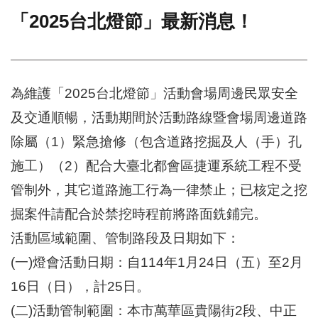
「2025台北燈節」最新消息！
門
牌
整
合
檢
為維護「2025台北燈節」活動會場周邊民眾安全
索
及交通順暢，活動期間於活動路線暨會場周邊道路
系
統
除屬（1）緊急搶修（包含道路挖掘及人（手）孔
文
施工）（2）配合大臺北都會區捷運系統工程不受
化
管制外，其它道路施工行為一律禁止；已核定之挖
局
文
掘案件請配合於禁挖時程前將路面銑鋪完。
化
資
活動區域範圍、管制路段及日期如下：
產
(一)燈會活動日期：自114年1月24日（五）至2月
臺
16日（日），計25日。
北
市
(二)活動管制範圍：本市萬華區貴陽街2段、中正