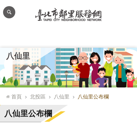
跳到主要內容區塊
進
階
搜
尋
里公布欄
里長簡介
里基本資料
本里特色
里活動花絮
網
八仙里
站
導
覽
台
北
首頁
北投區
八仙里
八仙里公布欄
通
臺
八仙里公布欄
北
市
政
府