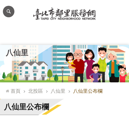
跳到主要內容區塊
進
階
搜
尋
里公布欄
里長簡介
里基本資料
本里特色
里活動花絮
網
八仙里
站
導
覽
台
北
首頁
北投區
八仙里
八仙里公布欄
通
臺
八仙里公布欄
北
市
政
府