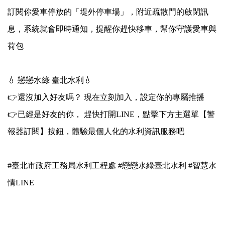
區
訂閱你愛車停放的「堤外停車場」，附近疏散門的啟閉訊
里
界
息，系統就會即時通知，提醒你趕快移車，幫你守護愛車與
說
荷包
臺
北
市
💧 戀戀水綠 臺北水利💧
鄰
長
👉還沒加入好友嗎？ 現在立刻加入，設定你的專屬推播
名
👉已經是好友的你， 趕快打開LINE，點擊下方主選單【警
冊
報器訂閱】按鈕，體驗最個人化的水利資訊服務吧
#臺北市政府工務局水利工程處 #戀戀水綠臺北水利 #智慧水
情LINE