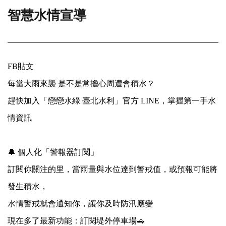
智慧水情宣導
門
牌
整
合
檢
FB貼文
索
系
每當大雨來襲 是不是常擔心周遭會積水？
統
趕快加入「戀戀水綠 臺北水利」官方 LINE，掌握第一手水
文
情資訊
化
局
文
🔔 個人化「警報器訂閱」
化
資
訂閱你關注的里，當雨量與水位達到警戒值，或預報可能將
產
發生積水，
臺
水情警戒就會通知你，讓你及時防汛應變
北
市
現在多了最新功能：訂閱堤外停車場🚗