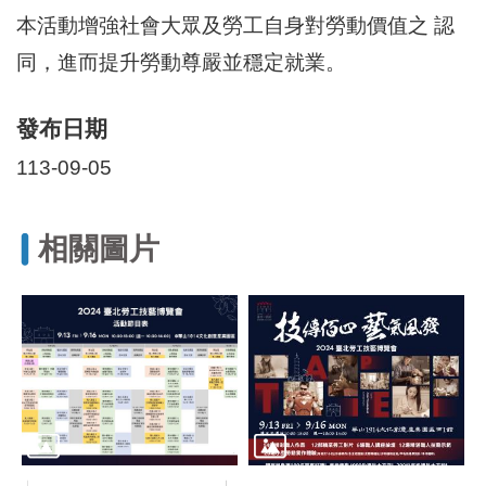
區
本活動增強社會大眾及勞工自身對勞動價值之 認
里
界
同，進而提升勞動尊嚴並穩定就業。
說
臺
發布日期
北
市
113-09-05
鄰
長
名
相關圖片
冊