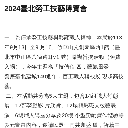
2024臺北勞工技藝博覽會
門
牌
整
合
檢
一、為傳承勞工技藝與彰顯職人精神，本局於113
索
年9月13日至9 月16日假華山文創園區西1館（臺
系
統
北市中正區八德路1段1 號）舉辦旨揭活動（免費
文
入場），今年主題為「技傳佰 四，藝氣風發」，
化
響應臺北建城140週年，百工職人聯袂展 現超高技
局
文
藝。
化
資
二、本活動共分為5大主題，包含14組職人靜態
產
展、12部勞動影 片欣賞、12場精彩職人技藝表
臺
演、6場職人講座分享及20場 小型勞動實作體驗等
北
市
多元豐富內容，邀請民眾一同共襄盛 舉，祈藉由