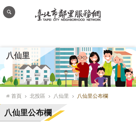
跳到主要內容區塊
進
階
搜
尋
里公布欄
里長簡介
里基本資料
本里特色
里活動花絮
網
八仙里
站
導
覽
台
北
首頁
北投區
八仙里
八仙里公布欄
通
臺
八仙里公布欄
北
市
政
府