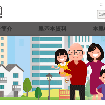
:::
長簡介
里基本資料
本里