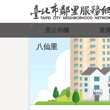
跳到主要內容區塊
:::
里公布欄
里
八仙里