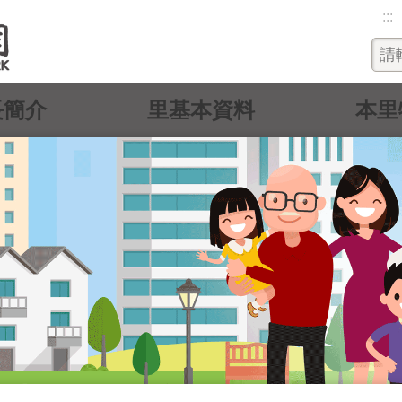
:::
長簡介
里基本資料
本里