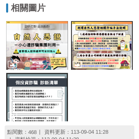
區
相關圖片
里
界
說
臺
北
市
鄰
長
名
冊
點閱數：
資料更新：113-09-04 11:28
468