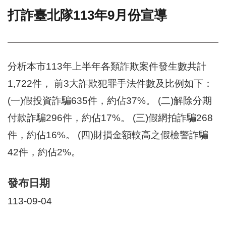
打詐臺北隊113年9月份宣導
門
牌
整
合
檢
分析本市113年上半年各類詐欺案件發生數共計
索
1,722件， 前3大詐欺犯罪手法件數及比例如下：
系
統
(一)假投資詐騙635件，約佔37%。 (二)解除分期
文
付款詐騙296件，約佔17%。 (三)假網拍詐騙268
化
件，約佔16%。 (四)財損金額較高之假檢警詐騙
局
文
42件，約佔2%。
化
資
產
發布日期
臺
113-09-04
北
市