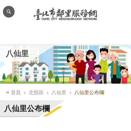
跳到主要內容區塊
進
階
搜
尋
里公布欄
里長簡介
里基本資料
本里特色
里活動花絮
網
八仙里
站
導
覽
台
北
首頁
北投區
八仙里
八仙里公布欄
通
臺
八仙里公布欄
北
市
政
府