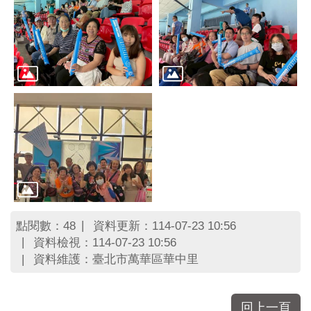
區
里
界
說
臺
北
市
鄰
長
名
冊
點閱數：
資料更新：114-07-23 10:56
48
資料檢視：114-07-23 10:56
資料維護：臺北市萬華區華中里
回上一頁