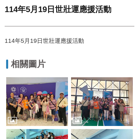
114年5月19日世壯運應援活動
門
牌
整
合
檢
114年5月19日世壯運應援活動
索
系
統
相關圖片
文
化
局
文
化
資
產
臺
北
市