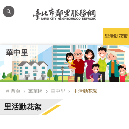
跳到主要內容區塊
進
階
搜
尋
里公布欄
里長簡介
里基本資料
本里特色
里活動花絮
網
華中里
站
導
覽
台
北
首頁
萬華區
華中里
里活動花絮
通
臺
里活動花絮
北
市
政
府