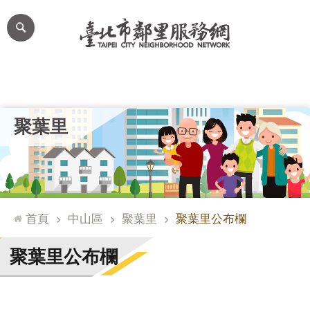
跳到主要內容區塊
進
階
搜
尋
里公布欄
里長簡介
里基本資料
本里特色
里活動花絮
網
聚葉里
站
導
覽
台
北
首頁
中山區
聚葉里
聚葉里公布欄
通
臺
聚葉里公布欄
北
市
政
府