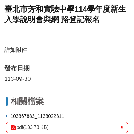
臺北市芳和實驗中學114學年度新生
門
入學說明會與網 路登記報名
牌
整
合
檢
索
詳如附件
系
統
文
發布日期
化
113-09-30
局
文
化
資
相關檔案
產
臺
103367883_1133022311
北
pdf(133.73 KB)
市