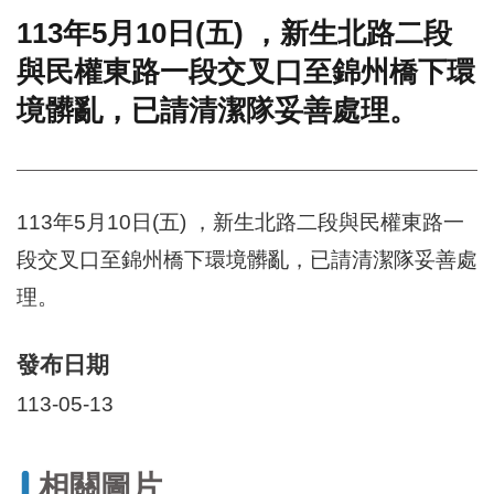
113年5月10日(五) ，新生北路二段
門
與民權東路一段交叉口至錦州橋下環
牌
整
境髒亂，已請清潔隊妥善處理。
合
檢
索
系
統
113年5月10日(五) ，新生北路二段與民權東路一
文
段交叉口至錦州橋下環境髒亂，已請清潔隊妥善處
化
局
理。
文
化
發布日期
資
產
113-05-13
臺
北
市
相關圖片