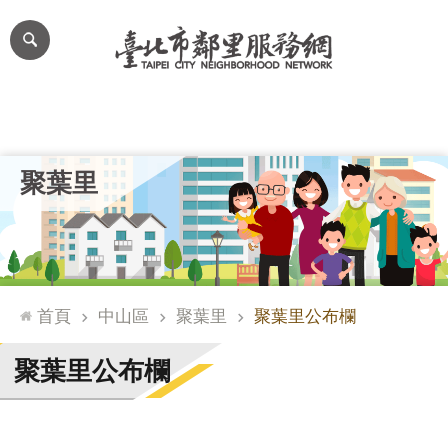
跳到主要內容區塊
進
階
搜
尋
里公布欄
里長簡介
里基本資料
本里特色
里活動花絮
網
聚葉里
站
導
覽
台
北
首頁
中山區
聚葉里
聚葉里公布欄
通
臺
聚葉里公布欄
北
市
政
府