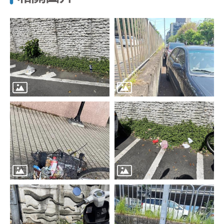
區
里
界
說
臺
北
市
鄰
長
名
冊