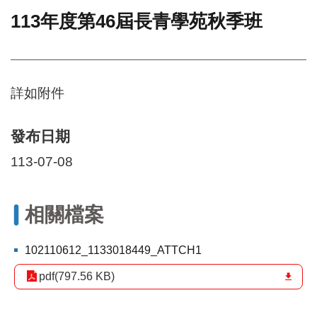
113年度第46屆長青學苑秋季班
門
牌
整
合
檢
詳如附件
索
系
統
發布日期
文
113-07-08
化
局
文
相關檔案
化
資
產
102110612_1133018449_ATTCH1
臺
pdf(797.56 KB)
北
市