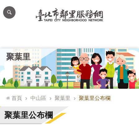
跳到主要內容區塊
進
階
搜
尋
里公布欄
里長簡介
里基本資料
本里特色
里活動花絮
網
聚葉里
站
導
覽
台
北
首頁
中山區
聚葉里
聚葉里公布欄
通
臺
聚葉里公布欄
北
市
政
府