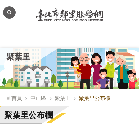
跳到主要內容區塊
進
階
搜
尋
里公布欄
里長簡介
里基本資料
本里特色
里活動花絮
網
聚葉里
站
導
覽
台
北
首頁
中山區
聚葉里
聚葉里公布欄
通
臺
聚葉里公布欄
北
市
政
府