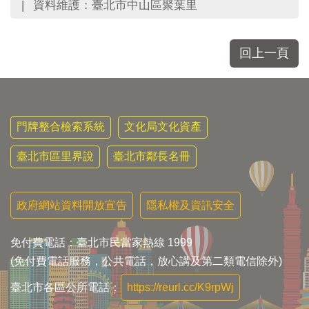
區
資料維護：臺北市中山區聚葉里
里
界
說
回上一頁
臺
北
市
鄰
門牌整合檢索系統
文化局文化資產
長
名
臺北市區里界說
臺北市鄰長名冊
冊
政府網站資料開放宣告
隱私權及資訊安全
免付費電話：臺北市民當家熱線 1999
(免付費電話服務，公共電話，放心講及第二類電信除外)
臺北市各區公所電話：
https://reurl.cc/K9rpWj