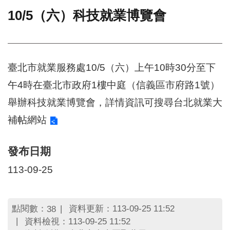
10/5（六）科技就業博覽會
門
牌
整
合
檢
臺北市就業服務處10/5（六）上午10時30分至下
索
午4時在臺北市政府1樓中庭（信義區市府路1號）
系
統
舉辦科技就業博覽會，詳情資訊可搜尋
台北就業大
文
補帖網站
化
局
文
發布日期
化
113-09-25
資
產
臺
點閱數：
資料更新：113-09-25 11:52
38
北
資料檢視：113-09-25 11:52
市