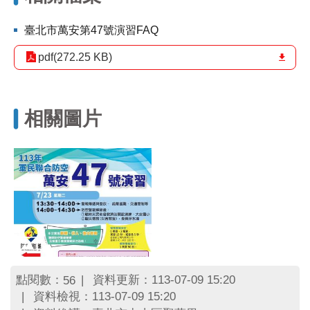
區
里
臺北市萬安第47號演習FAQ
界
說
pdf(272.25 KB)
臺
北
市
相關圖片
鄰
長
名
冊
點閱數：
資料更新：113-07-09 15:20
56
資料檢視：113-07-09 15:20