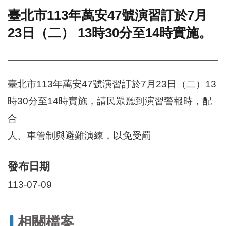
臺北市113年萬安47號演習訂於7月
門
23日（二） 13時30分至14時實施。
牌
整
合
檢
索
臺北市113年萬安47號演習訂於7月23日（二）13
系
統
時30分至14時實施，請民眾聽到演習警報時，配
文
合
化
局
人、車管制與避難演練，以免受罰
文
化
發布日期
資
產
113-07-09
臺
北
市
相關檔案