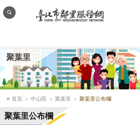
跳到主要內容區塊
進
階
搜
尋
里公布欄
里長簡介
里基本資料
本里特色
里活動花絮
網
聚葉里
站
導
覽
台
北
首頁
中山區
聚葉里
聚葉里公布欄
通
臺
聚葉里公布欄
北
市
政
府