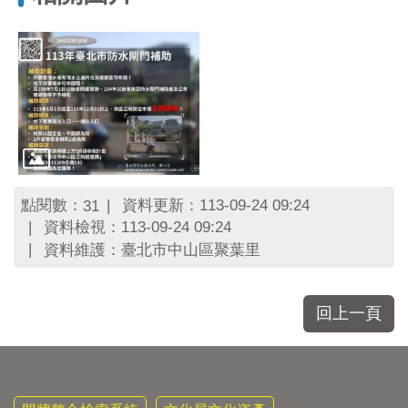
區
里
界
說
臺
北
市
鄰
長
名
點閱數：
資料更新：113-09-24 09:24
31
冊
資料檢視：113-09-24 09:24
資料維護：臺北市中山區聚葉里
回上一頁