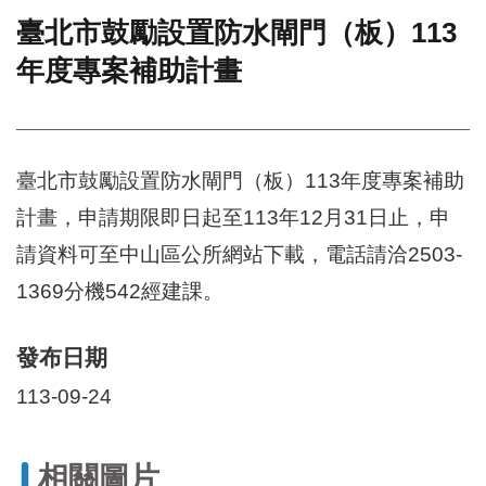
臺北市鼓勵設置防水閘門（板）113
門
年度專案補助計畫
牌
整
合
檢
索
臺北市鼓勵設置防水閘門（板）113年度專案補助
系
統
計畫，申請期限即日起至113年12月31日止，申
文
請資料可至中山區公所網站下載，電話請洽2503-
化
局
1369分機542經建課。
文
化
發布日期
資
產
113-09-24
臺
北
市
相關圖片