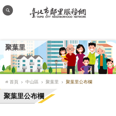
跳到主要內容區塊
進
階
搜
尋
里公布欄
里長簡介
里基本資料
本里特色
里活動花絮
網
聚葉里
站
導
覽
台
北
首頁
中山區
聚葉里
聚葉里公布欄
通
臺
聚葉里公布欄
北
市
政
府