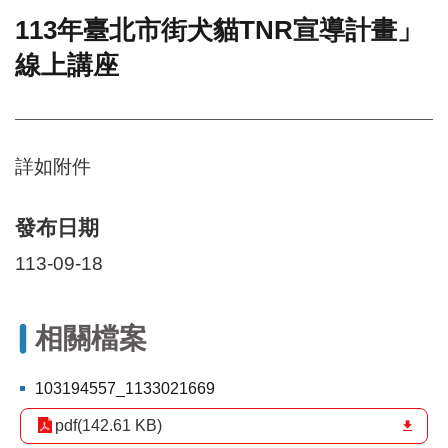
113年臺北市街犬貓TNR宣導計畫」
門
線上講座
牌
整
合
檢
索
詳如附件
系
統
文
發布日期
化
113-09-18
局
文
化
資
相關檔案
產
臺
103194557_1133021669
北
pdf(142.61 KB)
市