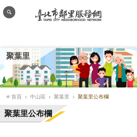
跳到主要內容區塊
進
階
搜
尋
里公布欄
里長簡介
里基本資料
本里特色
里活動花絮
網
聚葉里
站
導
覽
台
北
首頁
中山區
聚葉里
聚葉里公布欄
通
臺
聚葉里公布欄
北
市
政
府