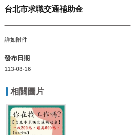
台北市求職交通補助金
門
牌
整
合
檢
詳如附件
索
系
統
發布日期
文
113-08-16
化
局
文
相關圖片
化
資
產
臺
北
市