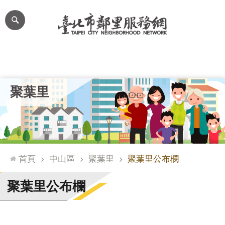
跳到主要內容區塊
進
階
搜
尋
里公布欄
里長簡介
里基本資料
本里特色
里活動花絮
網
聚葉里
站
導
覽
台
北
首頁
中山區
聚葉里
聚葉里公布欄
通
臺
聚葉里公布欄
北
市
政
府