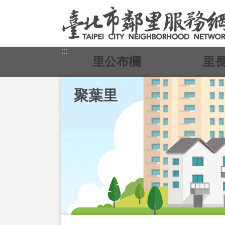
跳到主要內容區塊
:::
里公布欄
里
聚葉里