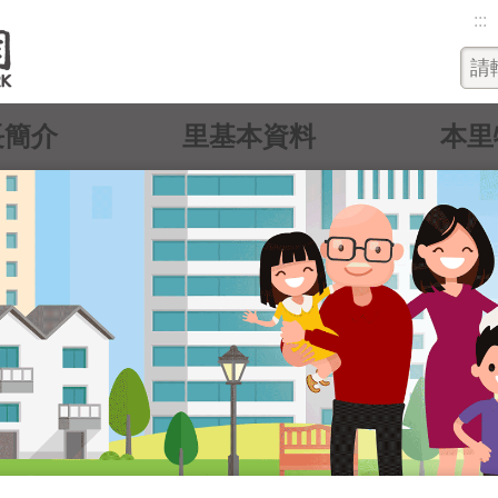
:::
長簡介
里基本資料
本里