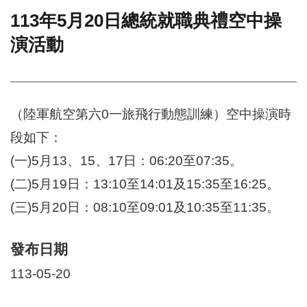
113年5月20日總統就職典禮空中操
門
演活動
牌
整
合
檢
索
（陸軍航空第六0一旅飛行動態訓練）空中操演時
系
統
段如下：
文
(一)5月13、15、17日：06:20至07:35。
化
局
(二)5月19日：13:10至14:01及15:35至16:25。
文
(三)5月20日：08:10至09:01及10:35至11:35。
化
資
產
發布日期
臺
113-05-20
北
市