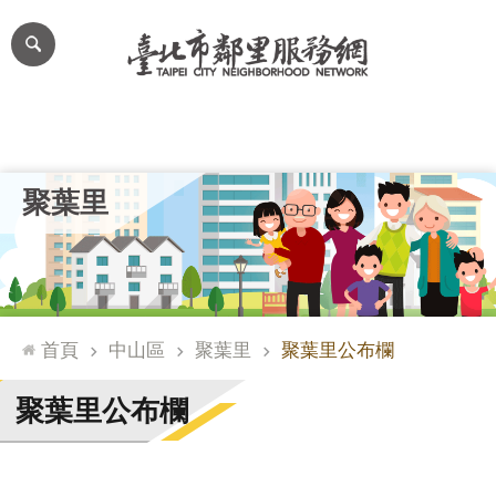
跳到主要內容區塊
進
階
搜
尋
里公布欄
里長簡介
里基本資料
本里特色
里活動花絮
網
聚葉里
站
導
覽
台
北
首頁
中山區
聚葉里
聚葉里公布欄
通
臺
聚葉里公布欄
北
市
政
府