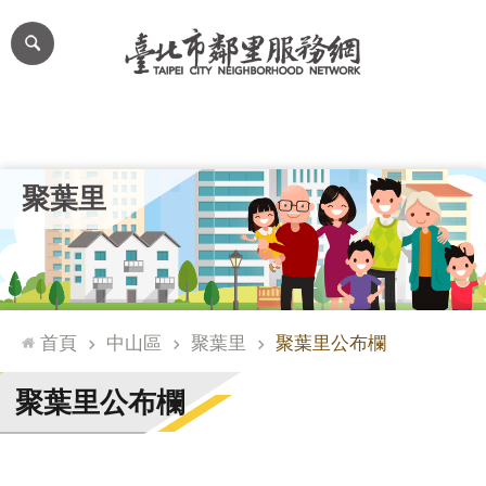
跳到主要內容區塊
進
階
搜
尋
里公布欄
里長簡介
里基本資料
本里特色
里活動花絮
網
聚葉里
站
導
覽
台
北
首頁
中山區
聚葉里
聚葉里公布欄
通
臺
聚葉里公布欄
北
市
政
府