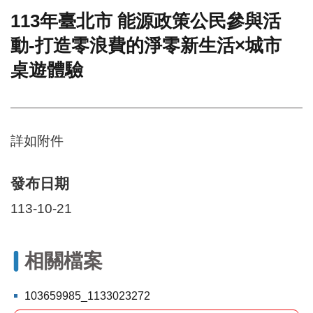
113年臺北市 能源政策公民參與活
門
動-打造零浪費的淨零新生活×城市
牌
整
桌遊體驗
合
檢
索
系
統
詳如附件
文
化
發布日期
局
文
113-10-21
化
資
產
相關檔案
臺
北
103659985_1133023272
市